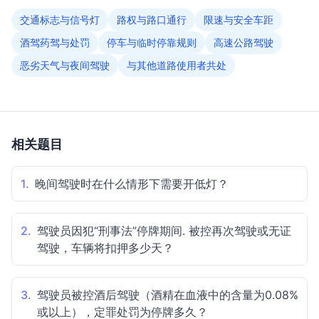
交通标志与信号灯
路权与路口通行
限速与安全车距
酒驾药驾与处罚
停车与临时停靠规则
高速公路驾驶
恶劣天气与夜间驾驶
与其他道路使用者共处
相关题目
1.
晚间驾驶时在什么情形下需要开低灯？
2.
驾驶员因犯“刑事法”停牌期间. 被控再次驾驶或无证
驾驶，车辆将扣押多少天？
3.
驾驶员被控酒后驾驶（酒精在血液中的含量为0.08%
或以上），定罪处罚为停牌多久？