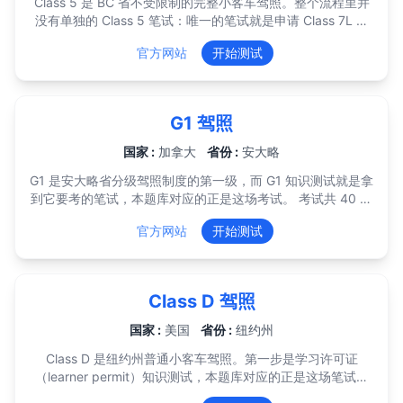
Class 5 是 BC 省不受限制的完整小客车驾照。整个流程里并
没有单独的 Class 5 笔试：唯一的笔试就是申请 Class 7L 学
习驾照时考的那一场，本题库对应的正是这场考试。 ICBC 知
官方网站
开始测试
识测试共 50 道选择题，答对 40 道（80%）及格，每次 15
加元，提供 12 种语言（含中文）。自 2026 年 6 月起可以在
家在线作答，不必再去驾照服务中心；在线考试须在 45 分钟
内一次做完，成绩有效期一年。 题目出自 ICBC 官方手册
G1 驾照
《Learn to Drive Smart》，范围包括交通标志、路权、限速
与跟车距离、停车规定、酒驾处罚，以及分级驾照计划
国家 :
加拿大
省份 :
安大略
（GLP）本身的规则。GLP 那部分值得认真看——L 和 N 阶
G1 是安大略省分级驾照制度的第一级，而 G1 知识测试就是拿
段关于监督人、载客人数和夜间驾驶的限制经常出题，而这恰
到它要考的笔试，本题库对应的正是这场考试。 考试共 40 道
恰是大多数人会跳过的内容。 拿到 L 后需持有 12 个月，通过
选择题，分成两个独立计分的部分：20 道交通标志、20 道道
Class 7 路考升为 N，再在 N 阶段满 24 个月（修完认可的
官方网站
开始测试
路规则。两部分必须各自达到 80%，也就是各 20 题里都要对
GLP 课程为 18 个月），才能拿到完整的 Class 5。
16 题，并且要在同一次考试中都通过。标志考满分也补不回
道路规则的失分，所以这两块要分开练。 考试不限时，大多数
人 20 到 30 分钟做完，现场就出分。电脑版提供 32 种语
Class D 驾照
言，含中文。成绩有效期一年，一年内补考只需重考没通过的
那一部分。 申请费用 159.75 加元，这是一个套餐价，包含知
国家 :
美国
省份 :
纽约州
识测试、第一次 G2 路考和五年期驾照；知识测试补考 16 加
Class D 是纽约州普通小客车驾照。第一步是学习许可证
元。在 DriveTest 中心无需预约即可办理，需携带两份身份证
（learner permit）知识测试，本题库对应的正是这场笔试。
件原件。 拿到 G1 后需持有 12 个月才能参加第一次路考；修
考试共 20 道选择题，答对 14 道（70%）及格。其中 4 道是
完交通部认可的驾驶课程可缩短到 8 个月。