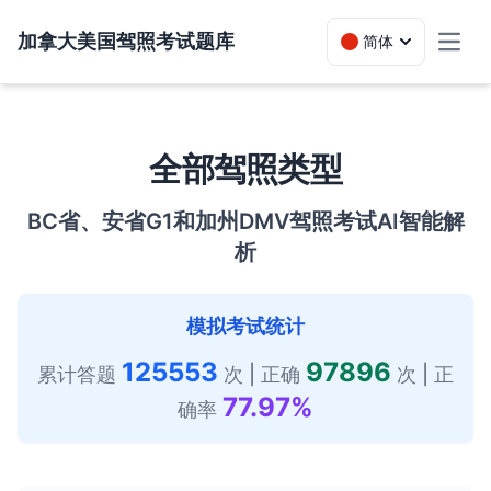
加拿大美国驾照考试题库
简体
Toggl
全部驾照类型
BC省、安省G1和加州DMV驾照考试AI智能解
析
模拟考试统计
125553
97896
累计答题
次 | 正确
次 | 正
77.97%
确率