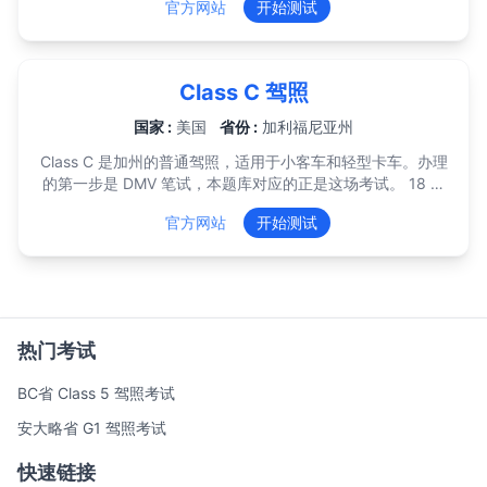
官方网站
开始测试
交通标志题，这 4 道里至少要对 2 道——规则部分满分也补
不回标志部分的不足。 笔试提供约 20 种语言，含中文。题目
出自《纽约州驾驶手册》。18 岁以下申请人通过后进入分级
驾照（GDL）流程。
Class C 驾照
国家 :
美国
省份 :
加利福尼亚州
Class C 是加州的普通驾照，适用于小客车和轻型卡车。办理
的第一步是 DMV 笔试，本题库对应的正是这场考试。 18 岁
以下的申请人考 46 题，需答对 38 题；18 岁及以上考 36
官方网站
开始测试
题，需答对 30 题。DMV 公布的及格线是 80%，而上述题量
换算下来略高于这个数，所以目标要明显高过「十题对八
题」。所有题目都出自 DMV 免费提供的《California Driver's
Handbook》，且随机抽题、没有固定顺序。考试提供 35 种
以上语言。 一笔 46 美元的申请费涵盖学习驾照、最多三次笔
试机会以及后面的路考。18 岁以下的申请人两次之间须间隔
热门考试
七天；三次都没过则需重新提交申请并再次付费。另外要注
意：DMV 下午 4:30 之后不再安排笔试，请尽量约上午的时
BC省 Class 5 驾照考试
段。 考试重点集中在路权、限速与基本速度法则、标志信号与
路面标线、酒精与毒品限值（成人 0.08%、21 岁以下
安大略省 G1 驾照考试
0.01%）、安全带与儿童座椅，以及停车规定。 18 岁以下的
申请人之后还要持有学习驾照至少六个月、完成六小时专业教
快速链接