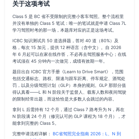
关于这项考试
Class 5 是 BC 省不受限制的完整小客车驾照。整个流程里
并没有单独的 Class 5 笔试：唯一的笔试就是申请 Class 7L
学习驾照时考的那一场，本题库对应的正是这场考试。
ICBC 知识测试共 50 道选择题，答对 40 道（80%）及
格，每次 15 加元，提供 12 种语言（含中文）。自 2026
年 6 月起可以在家在线作答，不必再去驾照服务中心；在线
考试须在 45 分钟内一次做完，成绩有效期一年。
题目出自 ICBC 官方手册《Learn to Drive Smart》，范围
包括交通标志、路权、限速与跟车距离、停车规定、酒驾处
罚，以及分级驾照计划（GLP）本身的规则。GLP 那部分值
得认真看——L 和 N 阶段关于监督人、载客人数和夜间驾驶
的限制经常出题，而这恰恰是大多数人会跳过的内容。
拿到 L 后需持有 12 个月，通过 Class 7 路考升为 N，再在
N 阶段满 24 个月（修完认可的 GLP 课程为 18 个月），才
能拿到完整的 Class 5。
完整申请流程详解：
BC省驾照完全指南 2026：L、N 到