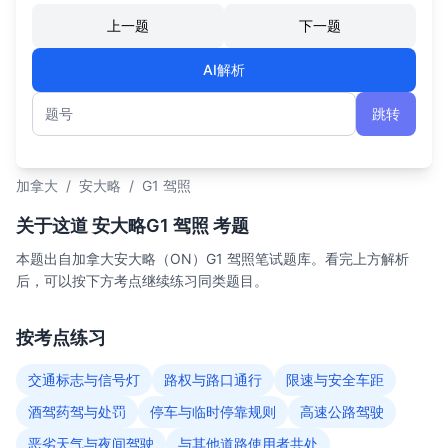
上一题
下一题
AI解析
跳转
题号
加拿大
/
安大略
/
G1 驾照
关于这道 安大略G1 驾照 考题
本题出自加拿大安大略（ON）G1 驾照笔试题库。看完上方解析
后，可以按下方考点继续练习同类题目。
按考点练习
交通标志与信号灯
路权与路口通行
限速与安全车距
酒驾药驾与处罚
停车与临时停靠规则
高速公路驾驶
恶劣天气与夜间驾驶
与其他道路使用者共处