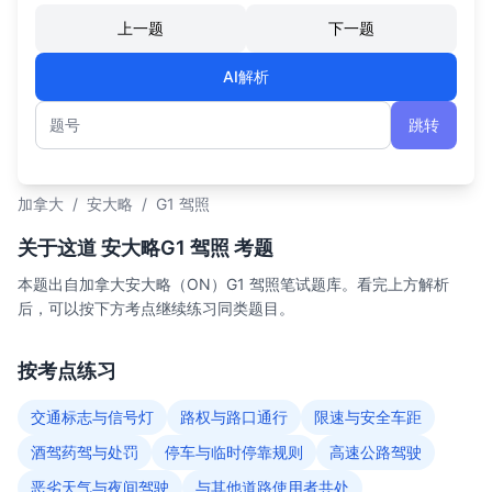
上一题
下一题
AI解析
跳转
题号
加拿大
/
安大略
/
G1 驾照
关于这道 安大略G1 驾照 考题
本题出自加拿大安大略（ON）G1 驾照笔试题库。看完上方解析
后，可以按下方考点继续练习同类题目。
按考点练习
交通标志与信号灯
路权与路口通行
限速与安全车距
酒驾药驾与处罚
停车与临时停靠规则
高速公路驾驶
恶劣天气与夜间驾驶
与其他道路使用者共处