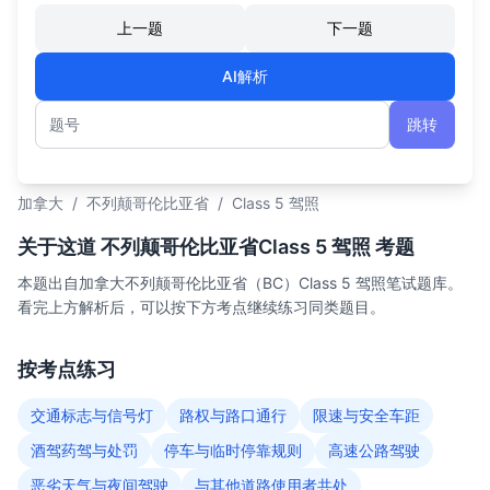
上一题
下一题
AI解析
跳转
题号
加拿大
/
不列颠哥伦比亚省
/
Class 5 驾照
关于这道 不列颠哥伦比亚省Class 5 驾照 考题
本题出自加拿大不列颠哥伦比亚省（BC）Class 5 驾照笔试题库。
看完上方解析后，可以按下方考点继续练习同类题目。
按考点练习
交通标志与信号灯
路权与路口通行
限速与安全车距
酒驾药驾与处罚
停车与临时停靠规则
高速公路驾驶
恶劣天气与夜间驾驶
与其他道路使用者共处