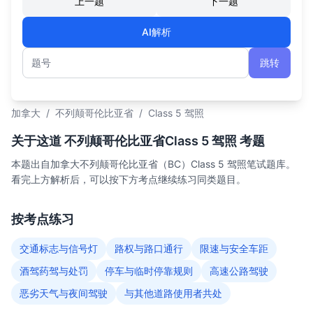
上一题
下一题
AI解析
跳转
题号
加拿大
/
不列颠哥伦比亚省
/
Class 5 驾照
关于这道 不列颠哥伦比亚省Class 5 驾照 考题
本题出自加拿大不列颠哥伦比亚省（BC）Class 5 驾照笔试题库。
看完上方解析后，可以按下方考点继续练习同类题目。
按考点练习
交通标志与信号灯
路权与路口通行
限速与安全车距
酒驾药驾与处罚
停车与临时停靠规则
高速公路驾驶
恶劣天气与夜间驾驶
与其他道路使用者共处