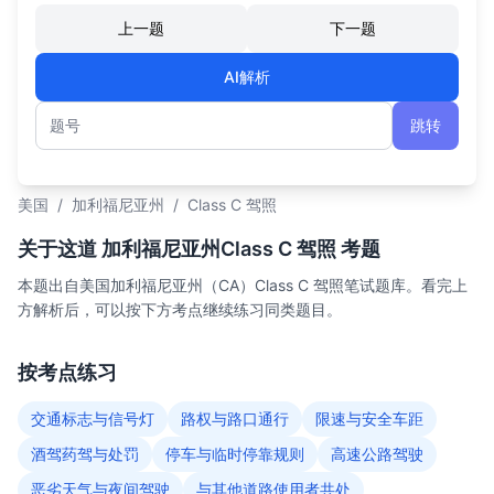
上一题
下一题
AI解析
跳转
题号
美国
/
加利福尼亚州
/
Class C 驾照
关于这道 加利福尼亚州Class C 驾照 考题
本题出自美国加利福尼亚州（CA）Class C 驾照笔试题库。看完上
方解析后，可以按下方考点继续练习同类题目。
按考点练习
交通标志与信号灯
路权与路口通行
限速与安全车距
酒驾药驾与处罚
停车与临时停靠规则
高速公路驾驶
恶劣天气与夜间驾驶
与其他道路使用者共处