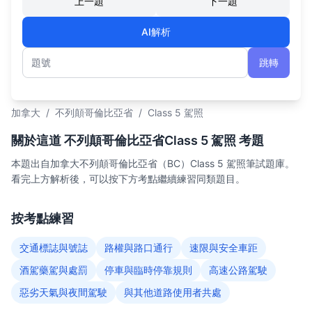
上一題
下一題
AI解析
跳轉
題號
加拿大
/
不列顛哥倫比亞省
/
Class 5 駕照
關於這道 不列顛哥倫比亞省Class 5 駕照 考題
本題出自加拿大不列顛哥倫比亞省（BC）Class 5 駕照筆試題庫。
看完上方解析後，可以按下方考點繼續練習同類題目。
按考點練習
交通標誌與號誌
路權與路口通行
速限與安全車距
酒駕藥駕與處罰
停車與臨時停靠規則
高速公路駕駛
惡劣天氣與夜間駕駛
與其他道路使用者共處