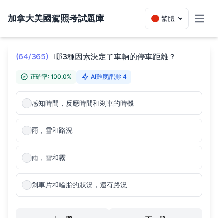
加拿大美國駕照考試題庫
繁體
Toggl
(64/365)
哪3種因素決定了車輛的停車距離？
正確率: 100.0%
AI難度評測: 4
感知時間，反應時間和剎車的時機
雨，雪和路況
雨，雪和霧
剎車片和輪胎的狀況，還有路況