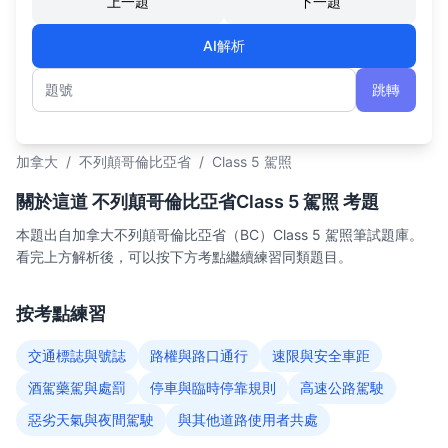
上一題
下一題
AI解析
跳轉
題號
加拿大
/
不列顛哥倫比亞省
/
Class 5 駕照
關於這道 不列顛哥倫比亞省Class 5 駕照 考題
本題出自加拿大不列顛哥倫比亞省（BC）Class 5 駕照筆試題庫。
看完上方解析後，可以按下方考點繼續練習同類題目。
按考點練習
交通標誌與號誌
路權與路口通行
速限與安全車距
酒駕藥駕與處罰
停車與臨時停靠規則
高速公路駕駛
惡劣天氣與夜間駕駛
與其他道路使用者共處