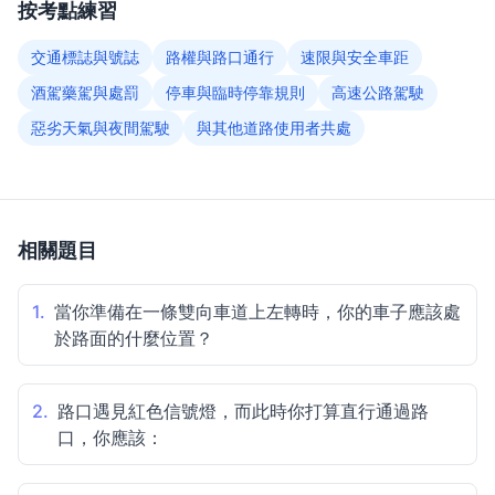
按考點練習
交通標誌與號誌
路權與路口通行
速限與安全車距
酒駕藥駕與處罰
停車與臨時停靠規則
高速公路駕駛
惡劣天氣與夜間駕駛
與其他道路使用者共處
相關題目
1.
當你準備在一條雙向車道上左轉時，你的車子應該處
於路面的什麼位置？
2.
路口遇見紅色信號燈，而此時你打算直行通過路
口，你應該：