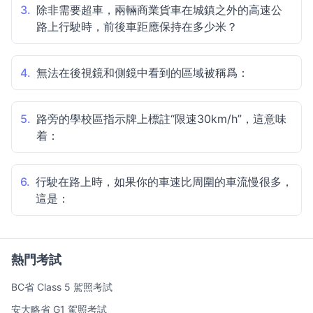
3.
除非需要超車，兩輛商業貨車在城鎮之外的高速公
路上行駛時，前後車距應保持在多少米？
4.
無法在後視鏡和側鏡中看到的區域被稱爲：
5.
路旁的學校區指示牌上標註“限速30km/h”，這意味
着：
6.
行駛在路上時，如果你的車速比周圍的車流慢很多，
這是：
熱門考試
BC省 Class 5 駕照考試
安大略省 G1 駕照考試