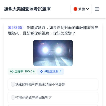
加拿大美國駕照考試題庫
繁體
Toggl
(65/365)
夜間駕駛時，如果遇到對面的車輛開着遠光
燈駛來，且影響你的視線；你該怎麼辦？
正確率: 100.0%
AI難度評測: 4
快速的睜眼和閉眼來消除不利影響
打開你的遠光燈回敬對方