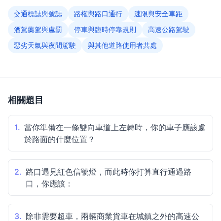
交通標誌與號誌
路權與路口通行
速限與安全車距
酒駕藥駕與處罰
停車與臨時停靠規則
高速公路駕駛
惡劣天氣與夜間駕駛
與其他道路使用者共處
相關題目
1.
當你準備在一條雙向車道上左轉時，你的車子應該處
於路面的什麼位置？
2.
路口遇見紅色信號燈，而此時你打算直行通過路
口，你應該：
3.
除非需要超車，兩輛商業貨車在城鎮之外的高速公