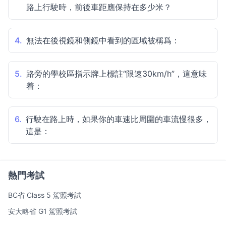
路上行駛時，前後車距應保持在多少米？
4.
無法在後視鏡和側鏡中看到的區域被稱爲：
5.
路旁的學校區指示牌上標註“限速30km/h”，這意味
着：
6.
行駛在路上時，如果你的車速比周圍的車流慢很多，
這是：
熱門考試
BC省 Class 5 駕照考試
安大略省 G1 駕照考試