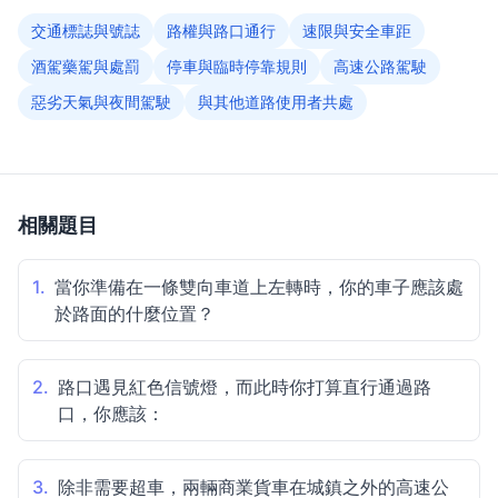
交通標誌與號誌
路權與路口通行
速限與安全車距
酒駕藥駕與處罰
停車與臨時停靠規則
高速公路駕駛
惡劣天氣與夜間駕駛
與其他道路使用者共處
相關題目
1.
當你準備在一條雙向車道上左轉時，你的車子應該處
於路面的什麼位置？
2.
路口遇見紅色信號燈，而此時你打算直行通過路
口，你應該：
3.
除非需要超車，兩輛商業貨車在城鎮之外的高速公