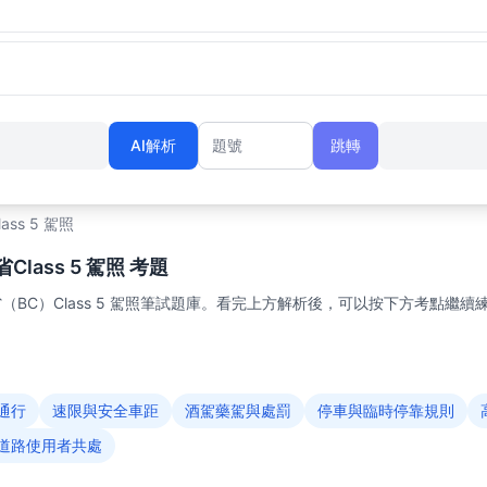
AI解析
跳轉
題號
lass 5 駕照
lass 5 駕照 考題
BC）Class 5 駕照筆試題庫。看完上方解析後，可以按下方考點繼續
通行
速限與安全車距
酒駕藥駕與處罰
停車與臨時停靠規則
道路使用者共處