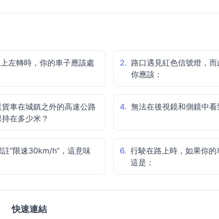
道上左轉時，你的車子應該處
2.
路口遇見紅色信號燈，而
你應該：
業貨車在城鎮之外的高速公路
4.
無法在後視鏡和側鏡中看
保持在多少米？
“限速30km/h”，這意味
6.
行駛在路上時，如果你的
這是：
快速連結