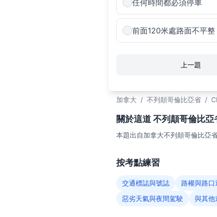
任何時間都必須停車
前面120米處路面不平整
上一題
加拿大
/
不列顛哥倫比亞省
/
C
關於這道 不列顛哥倫比亞省C
本題出自加拿大不列顛哥倫比亞省（
按考點練習
交通標誌與號誌
路權與路口
惡劣天氣與夜間駕駛
與其他