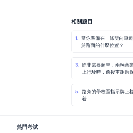
相關題目
1.
當你準備在一條雙向車
於路面的什麼位置？
3.
除非需要超車，兩輛商
上行駛時，前後車距應
5.
路旁的學校區指示牌上標註
着：
熱門考試