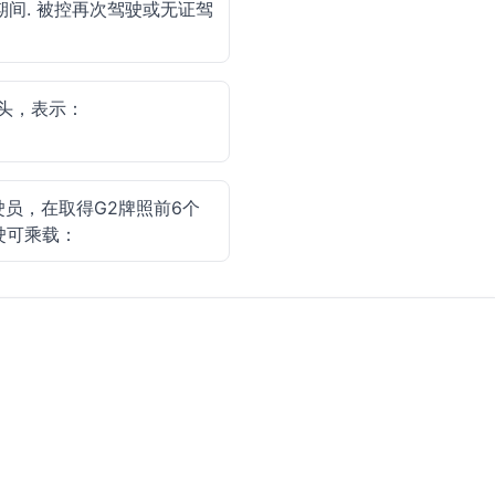
期间. 被控再次驾驶或无证驾
头，表示：
驶员，在取得G2牌照前6个
驶可乘载：