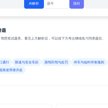
AI解析
跳转
题号
考题
1 驾照笔试题库。看完上方解析后，可以按下方考点继续练习同类题目。
口通行
限速与安全车距
酒驾药驾与处罚
停车与临时停靠规则
道路使用者共处