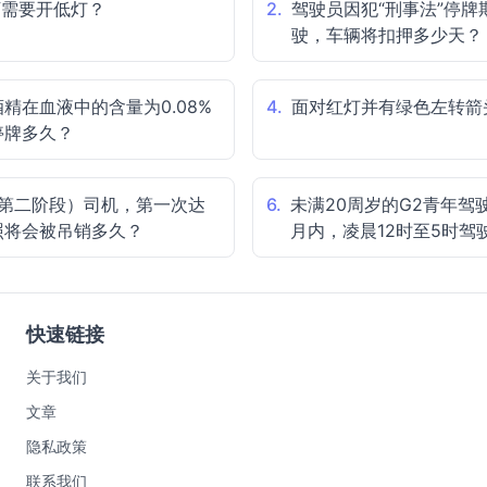
下需要开低灯？
2.
驾驶员因犯“刑事法”停牌
驶，车辆将扣押多少天？
精在血液中的含量为0.08%
4.
面对红灯并有绿色左转箭
停牌多久？
（第二阶段）司机，第一次达
6.
未满20周岁的G2青年驾
照将会被吊销多久？
月内，凌晨12时至5时驾
快速链接
关于我们
文章
隐私政策
联系我们