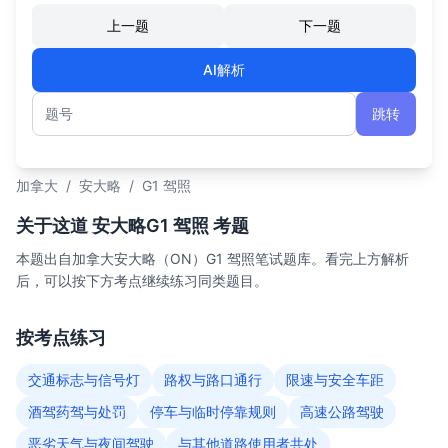
上一题
下一题
AI解析
跳转
题号
加拿大
/
安大略
/
G1 驾照
关于这道 安大略G1 驾照 考题
本题出自加拿大安大略（ON）G1 驾照笔试题库。看完上方解析
后，可以按下方考点继续练习同类题目。
按考点练习
交通标志与信号灯
路权与路口通行
限速与安全车距
酒驾药驾与处罚
停车与临时停靠规则
高速公路驾驶
恶劣天气与夜间驾驶
与其他道路使用者共处