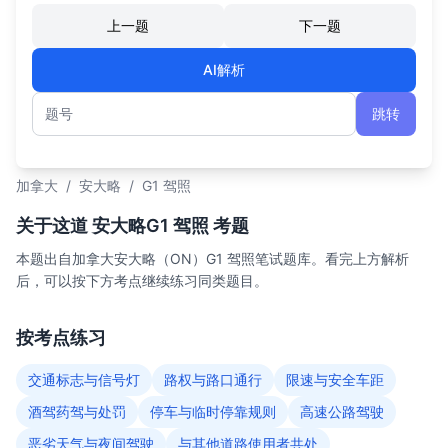
上一题
下一题
AI解析
跳转
题号
加拿大
/
安大略
/
G1 驾照
关于这道 安大略G1 驾照 考题
本题出自加拿大安大略（ON）G1 驾照笔试题库。看完上方解析
后，可以按下方考点继续练习同类题目。
按考点练习
交通标志与信号灯
路权与路口通行
限速与安全车距
酒驾药驾与处罚
停车与临时停靠规则
高速公路驾驶
恶劣天气与夜间驾驶
与其他道路使用者共处