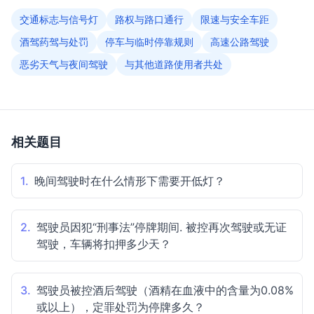
交通标志与信号灯
路权与路口通行
限速与安全车距
酒驾药驾与处罚
停车与临时停靠规则
高速公路驾驶
恶劣天气与夜间驾驶
与其他道路使用者共处
相关题目
1.
晚间驾驶时在什么情形下需要开低灯？
2.
驾驶员因犯“刑事法”停牌期间. 被控再次驾驶或无证
驾驶，车辆将扣押多少天？
3.
驾驶员被控酒后驾驶（酒精在血液中的含量为0.08%
或以上），定罪处罚为停牌多久？