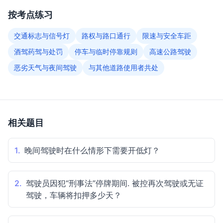
按考点练习
交通标志与信号灯
路权与路口通行
限速与安全车距
酒驾药驾与处罚
停车与临时停靠规则
高速公路驾驶
恶劣天气与夜间驾驶
与其他道路使用者共处
相关题目
1.
晚间驾驶时在什么情形下需要开低灯？
2.
驾驶员因犯“刑事法”停牌期间. 被控再次驾驶或无证
驾驶，车辆将扣押多少天？