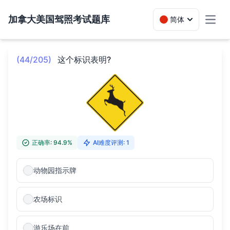
加拿大美国驾照考试题库
简体
Toggl
(44/205)
这个标识表明?
正确率: 94.9%
AI难度评测: 1
动物园指示牌
农场标识
游乐场在前