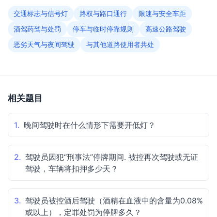
交通标志与信号灯
路权与路口通行
限速与安全车距
酒驾药驾与处罚
停车与临时停靠规则
高速公路驾驶
恶劣天气与夜间驾驶
与其他道路使用者共处
相关题目
1.
晚间驾驶时在什么情形下需要开低灯？
2.
驾驶员因犯“刑事法”停牌期间. 被控再次驾驶或无证
驾驶，车辆将扣押多少天？
3.
驾驶员被控酒后驾驶（酒精在血液中的含量为0.08%
或以上），定罪处罚为停牌多久？