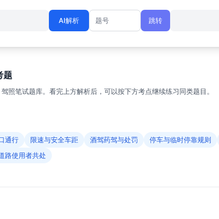
AI解析
跳转
题号
考题
1 驾照笔试题库。看完上方解析后，可以按下方考点继续练习同类题目。
口通行
限速与安全车距
酒驾药驾与处罚
停车与临时停靠规则
道路使用者共处