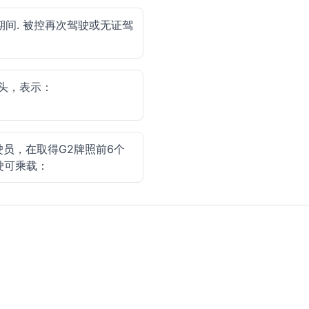
期间. 被控再次驾驶或无证驾
头，表示：
驶员，在取得G2牌照前6个
驶可乘载：