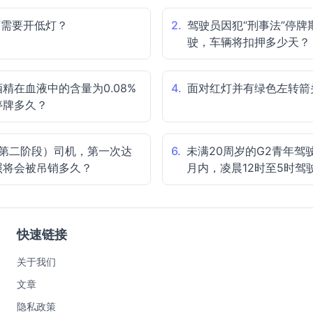
下需要开低灯？
2.
驾驶员因犯“刑事法”停牌
驶，车辆将扣押多少天？
精在血液中的含量为0.08%
4.
面对红灯并有绿色左转箭
停牌多久？
（第二阶段）司机，第一次达
6.
未满20周岁的G2青年驾
照将会被吊销多久？
月内，凌晨12时至5时驾
快速链接
关于我们
文章
隐私政策