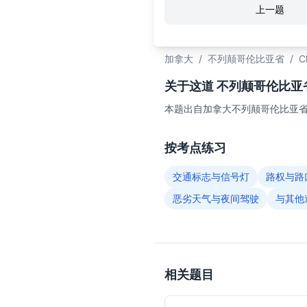
上一题
加拿大
/
不列颠哥伦比亚省
/
C
关于这道 不列颠哥伦比亚省C
本题出自加拿大不列颠哥伦比亚省（
按考点练习
交通标志与信号灯
路权与路
恶劣天气与夜间驾驶
与其他
相关题目