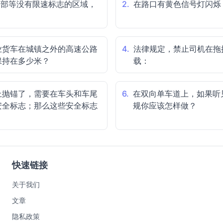
合部等没有限速标志的区域，
2.
在路口有黄色信号灯闪烁
业货车在城镇之外的高速公路
4.
法律规定，禁止司机在拖
保持在多少米？
载：
上抛锚了，需要在车头和车尾
6.
在双向单车道上，如果听
安全标志；那么这些安全标志
规你应该怎样做？
快速链接
关于我们
文章
隐私政策