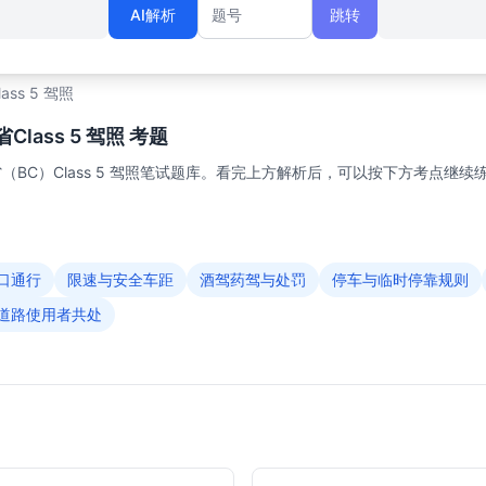
AI解析
跳转
题号
lass 5 驾照
lass 5 驾照 考题
BC）Class 5 驾照笔试题库。看完上方解析后，可以按下方考点继续
口通行
限速与安全车距
酒驾药驾与处罚
停车与临时停靠规则
道路使用者共处