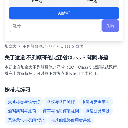
上一题
下一题
AI解析
跳转
题号
加拿大
/
不列颠哥伦比亚省
/
Class 5 驾照
关于这道 不列颠哥伦比亚省Class 5 驾照 考题
本题出自加拿大不列颠哥伦比亚省（BC）Class 5 驾照笔试题库。
看完上方解析后，可以按下方考点继续练习同类题目。
按考点练习
交通标志与信号灯
路权与路口通行
限速与安全车距
酒驾药驾与处罚
停车与临时停靠规则
高速公路驾驶
恶劣天气与夜间驾驶
与其他道路使用者共处