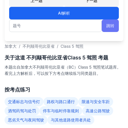
上一题
下一题
AI解析
跳转
题号
加拿大
/
不列颠哥伦比亚省
/
Class 5 驾照
关于这道 不列颠哥伦比亚省Class 5 驾照 考题
本题出自加拿大不列颠哥伦比亚省（BC）Class 5 驾照笔试题库。
看完上方解析后，可以按下方考点继续练习同类题目。
按考点练习
交通标志与信号灯
路权与路口通行
限速与安全车距
酒驾药驾与处罚
停车与临时停靠规则
高速公路驾驶
恶劣天气与夜间驾驶
与其他道路使用者共处