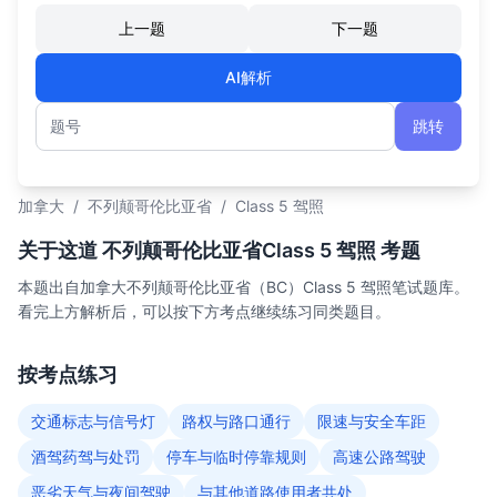
上一题
下一题
AI解析
跳转
题号
加拿大
/
不列颠哥伦比亚省
/
Class 5 驾照
关于这道 不列颠哥伦比亚省Class 5 驾照 考题
本题出自加拿大不列颠哥伦比亚省（BC）Class 5 驾照笔试题库。
看完上方解析后，可以按下方考点继续练习同类题目。
按考点练习
交通标志与信号灯
路权与路口通行
限速与安全车距
酒驾药驾与处罚
停车与临时停靠规则
高速公路驾驶
恶劣天气与夜间驾驶
与其他道路使用者共处