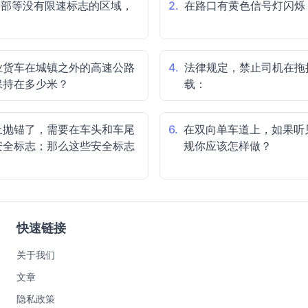
合部等没有限速标志的区域，
2.
在路口有黄色信号灯闪烁
业货车在城镇之外的高速公路
4.
法律规定，禁止司机在拖
保持在多少米？
载：
上抛锚了，需要在车头和车尾
6.
在双向单车道上，如果听
安全标志；那么这些安全标志
规你应该怎样做？
快速链接
关于我们
文章
隐私政策