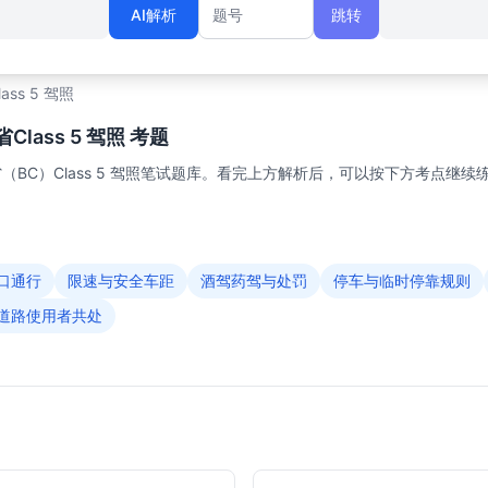
AI解析
跳转
题号
lass 5 驾照
lass 5 驾照 考题
BC）Class 5 驾照笔试题库。看完上方解析后，可以按下方考点继续
口通行
限速与安全车距
酒驾药驾与处罚
停车与临时停靠规则
道路使用者共处