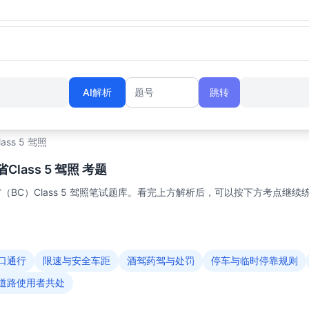
AI解析
跳转
题号
lass 5 驾照
lass 5 驾照 考题
BC）Class 5 驾照笔试题库。看完上方解析后，可以按下方考点继续
口通行
限速与安全车距
酒驾药驾与处罚
停车与临时停靠规则
道路使用者共处