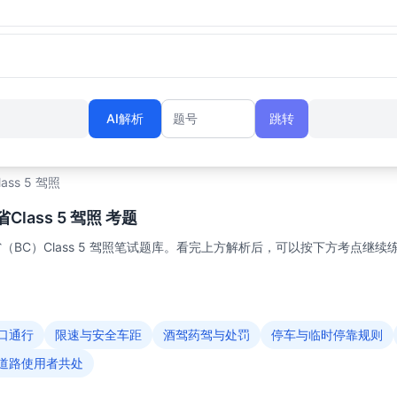
AI解析
跳转
题号
lass 5 驾照
lass 5 驾照 考题
BC）Class 5 驾照笔试题库。看完上方解析后，可以按下方考点继续
口通行
限速与安全车距
酒驾药驾与处罚
停车与临时停靠规则
道路使用者共处