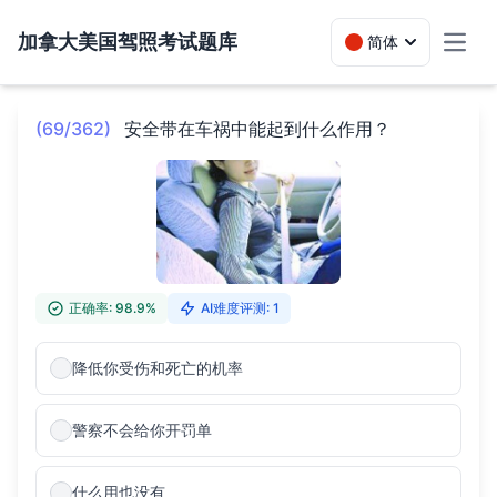
加拿大美国驾照考试题库
简体
Toggl
(69/362)
安全带在车祸中能起到什么作用？
正确率: 98.9%
AI难度评测: 1
降低你受伤和死亡的机率
警察不会给你开罚单
什么用也没有