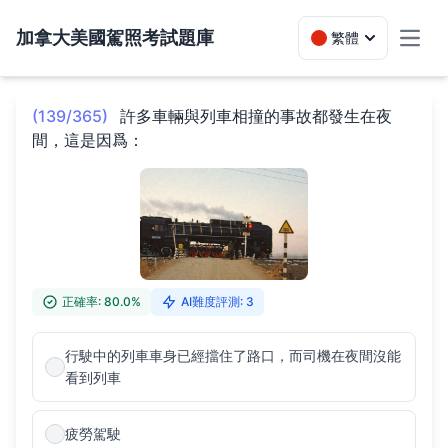
加拿大美國駕照考試題庫
繁體
Toggl
(139/365)
許多車輛與列車相撞的事故都發生在夜
間，這是因爲：
正確率: 80.0%
AI難度評測: 3
行駛中的列車車身已經擋住了路口，而司機在夜間沒能
看到列車
疲勞駕駛