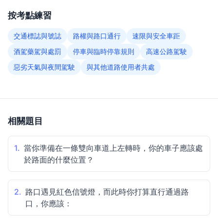
按考點練習
交通標誌與號誌
路權與路口通行
速限與安全車距
酒駕藥駕與處罰
停車與臨時停靠規則
高速公路駕駛
惡劣天氣與夜間駕駛
與其他道路使用者共處
相關題目
1.
當你準備在一條雙向車道上左轉時，你的車子應該處
於路面的什麼位置？
2.
路口遇見紅色信號燈，而此時你打算直行通過路
口，你應該：