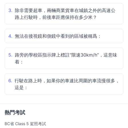
3.
除非需要超車，兩輛商業貨車在城鎮之外的高速公
路上行駛時，前後車距應保持在多少米？
4.
無法在後視鏡和側鏡中看到的區域被稱爲：
5.
路旁的學校區指示牌上標註“限速30km/h”，這意味
着：
6.
行駛在路上時，如果你的車速比周圍的車流慢很多，
這是：
熱門考試
BC省 Class 5 駕照考試