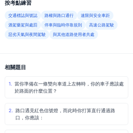
按考點練習
交通標誌與號誌
路權與路口通行
速限與安全車距
酒駕藥駕與處罰
停車與臨時停靠規則
高速公路駕駛
惡劣天氣與夜間駕駛
與其他道路使用者共處
相關題目
1.
當你準備在一條雙向車道上左轉時，你的車子應該處
於路面的什麼位置？
2.
路口遇見紅色信號燈，而此時你打算直行通過路
口，你應該：