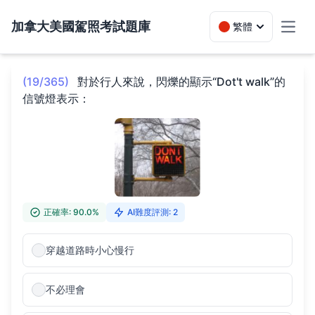
加拿大美國駕照考試題庫
繁體
Toggl
(19/365)
對於行人來說，閃爍的顯示“Dot't walk”的
信號燈表示：
正確率: 90.0%
AI難度評測: 2
穿越道路時小心慢行
不必理會