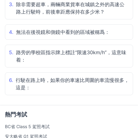
3.
除非需要超車，兩輛商業貨車在城鎮之外的高速公
路上行駛時，前後車距應保持在多少米？
4.
無法在後視鏡和側鏡中看到的區域被稱爲：
5.
路旁的學校區指示牌上標註“限速30km/h”，這意味
着：
6.
行駛在路上時，如果你的車速比周圍的車流慢很多，
這是：
熱門考試
BC省 Class 5 駕照考試
安大略省 G1 駕照考試