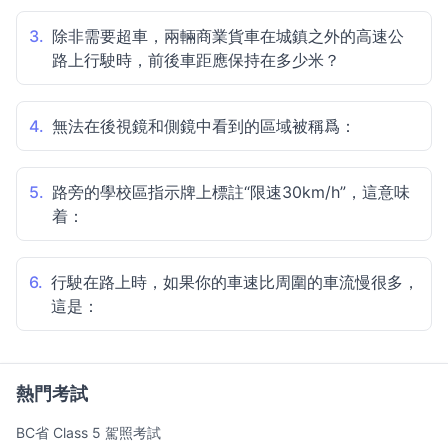
3.
除非需要超車，兩輛商業貨車在城鎮之外的高速公
路上行駛時，前後車距應保持在多少米？
4.
無法在後視鏡和側鏡中看到的區域被稱爲：
5.
路旁的學校區指示牌上標註“限速30km/h”，這意味
着：
6.
行駛在路上時，如果你的車速比周圍的車流慢很多，
這是：
熱門考試
BC省 Class 5 駕照考試