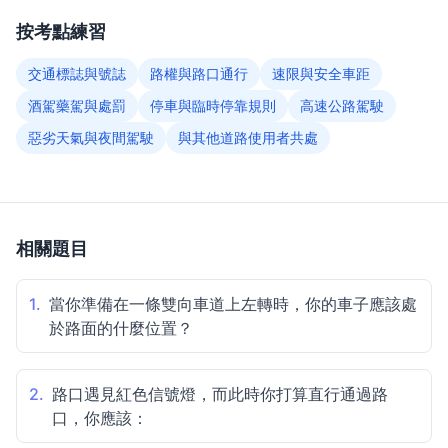
按考點練習
交通標誌與號誌
路權與路口通行
速限與安全車距
酒駕藥駕與處罰
停車與臨時停靠規則
高速公路駕駛
惡劣天氣與夜間駕駛
與其他道路使用者共處
相關題目
1.
當你準備在一條雙向車道上左轉時，你的車子應該處
於路面的什麼位置？
2.
路口遇見紅色信號燈，而此時你打算直行通過路
口，你應該：