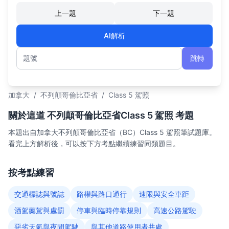
上一題
下一題
AI解析
跳轉
題號
加拿大
/
不列顛哥倫比亞省
/
Class 5 駕照
關於這道 不列顛哥倫比亞省Class 5 駕照 考題
本題出自加拿大不列顛哥倫比亞省（BC）Class 5 駕照筆試題庫。
看完上方解析後，可以按下方考點繼續練習同類題目。
按考點練習
交通標誌與號誌
路權與路口通行
速限與安全車距
酒駕藥駕與處罰
停車與臨時停靠規則
高速公路駕駛
惡劣天氣與夜間駕駛
與其他道路使用者共處