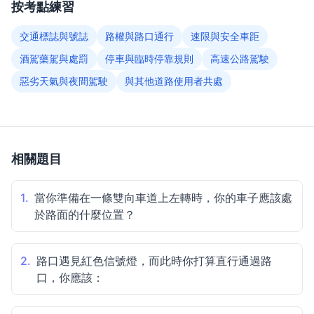
按考點練習
交通標誌與號誌
路權與路口通行
速限與安全車距
酒駕藥駕與處罰
停車與臨時停靠規則
高速公路駕駛
惡劣天氣與夜間駕駛
與其他道路使用者共處
相關題目
1.
當你準備在一條雙向車道上左轉時，你的車子應該處
於路面的什麼位置？
2.
路口遇見紅色信號燈，而此時你打算直行通過路
口，你應該：