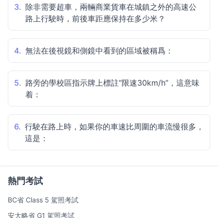
3.
除非需要超車，兩輛商業貨車在城鎮之外的高速公
路上行駛時，前後車距應保持在多少米？
4.
無法在後視鏡和側鏡中看到的區域被稱爲：
5.
路旁的學校區指示牌上標註“限速30km/h”，這意味
着：
6.
行駛在路上時，如果你的車速比周圍的車流慢很多，
這是：
熱門考試
BC省 Class 5 駕照考試
安大略省 G1 駕照考試