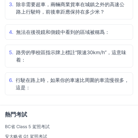
3.
除非需要超車，兩輛商業貨車在城鎮之外的高速公
路上行駛時，前後車距應保持在多少米？
4.
無法在後視鏡和側鏡中看到的區域被稱爲：
5.
路旁的學校區指示牌上標註“限速30km/h”，這意味
着：
6.
行駛在路上時，如果你的車速比周圍的車流慢很多，
這是：
熱門考試
BC省 Class 5 駕照考試
安大略省 G1 駕照考試