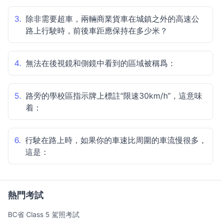
3.
除非需要超車，兩輛商業貨車在城鎮之外的高速公
路上行駛時，前後車距應保持在多少米？
4.
無法在後視鏡和側鏡中看到的區域被稱爲：
5.
路旁的學校區指示牌上標註“限速30km/h”，這意味
着：
6.
行駛在路上時，如果你的車速比周圍的車流慢很多，
這是：
熱門考試
BC省 Class 5 駕照考試