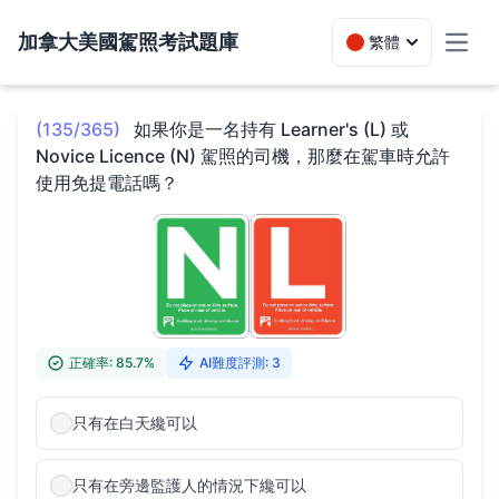
加拿大美國駕照考試題庫
繁體
Toggl
(135/365)
如果你是一名持有 Learner's (L) 或
Novice Licence (N) 駕照的司機，那麼在駕車時允許
使用免提電話嗎？
正確率: 85.7%
AI難度評測: 3
只有在白天纔可以
只有在旁邊監護人的情況下纔可以