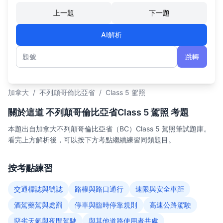
上一題
下一題
AI解析
跳轉
題號
加拿大
/
不列顛哥倫比亞省
/
Class 5 駕照
關於這道 不列顛哥倫比亞省Class 5 駕照 考題
本題出自加拿大不列顛哥倫比亞省（BC）Class 5 駕照筆試題庫。
看完上方解析後，可以按下方考點繼續練習同類題目。
按考點練習
交通標誌與號誌
路權與路口通行
速限與安全車距
酒駕藥駕與處罰
停車與臨時停靠規則
高速公路駕駛
惡劣天氣與夜間駕駛
與其他道路使用者共處