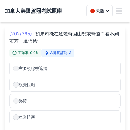
加拿大美國駕照考試題庫
繁體
Toggl
(202/365)
如果司機在駕駛時因山勢或彎道而看不到
前方，這稱爲:
正確率: 0.0%
AI難度評測: 3
主要視線被遮擋
視覺阻斷
路障
車道阻塞