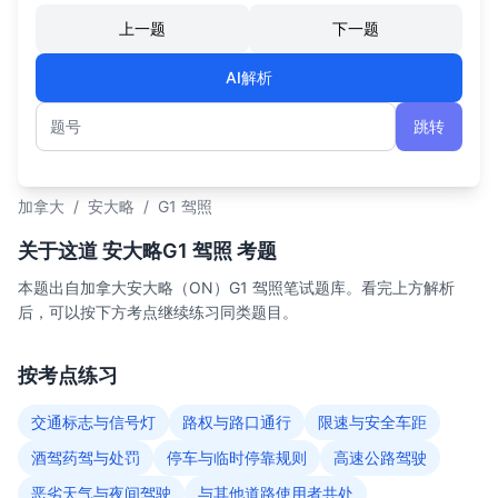
上一题
下一题
AI解析
跳转
题号
加拿大
/
安大略
/
G1 驾照
关于这道 安大略G1 驾照 考题
本题出自加拿大安大略（ON）G1 驾照笔试题库。看完上方解析
后，可以按下方考点继续练习同类题目。
按考点练习
交通标志与信号灯
路权与路口通行
限速与安全车距
酒驾药驾与处罚
停车与临时停靠规则
高速公路驾驶
恶劣天气与夜间驾驶
与其他道路使用者共处