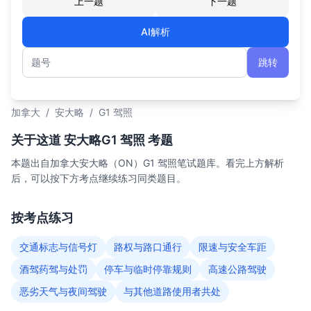
上一题
下一题
AI解析
跳转
题号
加拿大
/
安大略
/
G1 驾照
关于这道 安大略G1 驾照 考题
本题出自加拿大安大略（ON）G1 驾照笔试题库。看完上方解析
后，可以按下方考点继续练习同类题目。
按考点练习
交通标志与信号灯
路权与路口通行
限速与安全车距
酒驾药驾与处罚
停车与临时停靠规则
高速公路驾驶
恶劣天气与夜间驾驶
与其他道路使用者共处