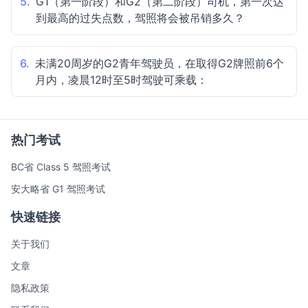
5.
G1（第一阶段）和G2（第二阶段）司机，第一次达
到最高的过失点数，驾照将会被吊销多久？
6.
未满20周岁的G2青年驾驶员，在取得G2牌照前6个
月内，凌晨12时至5时驾驶可乘载：
热门考试
BC省 Class 5 驾照考试
安大略省 G1 驾照考试
快速链接
关于我们
文章
隐私政策