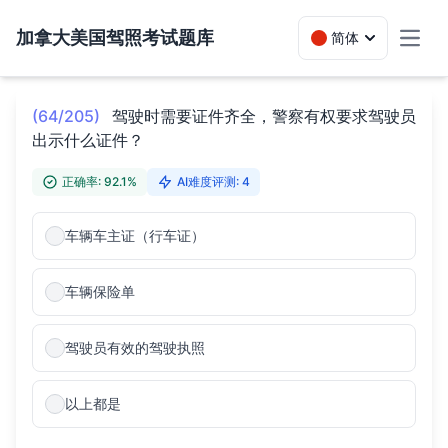
加拿大美国驾照考试题库
简体
Toggl
(64/205)
驾驶时需要证件齐全，警察有权要求驾驶员
出示什么证件？
正确率: 92.1%
AI难度评测: 4
车辆车主证（行车证）
车辆保险单
驾驶员有效的驾驶执照
以上都是