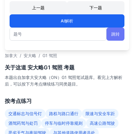
上一题
下一题
AI解析
跳转
题号
加拿大
/
安大略
/
G1 驾照
关于这道 安大略G1 驾照 考题
本题出自加拿大安大略（ON）G1 驾照笔试题库。看完上方解析
后，可以按下方考点继续练习同类题目。
按考点练习
交通标志与信号灯
路权与路口通行
限速与安全车距
酒驾药驾与处罚
停车与临时停靠规则
高速公路驾驶
恶劣天气与夜间驾驶
与其他道路使用者共处