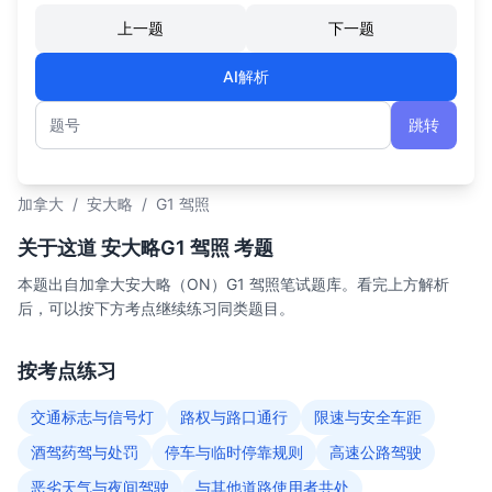
上一题
下一题
AI解析
跳转
题号
加拿大
/
安大略
/
G1 驾照
关于这道 安大略G1 驾照 考题
本题出自加拿大安大略（ON）G1 驾照笔试题库。看完上方解析
后，可以按下方考点继续练习同类题目。
按考点练习
交通标志与信号灯
路权与路口通行
限速与安全车距
酒驾药驾与处罚
停车与临时停靠规则
高速公路驾驶
恶劣天气与夜间驾驶
与其他道路使用者共处