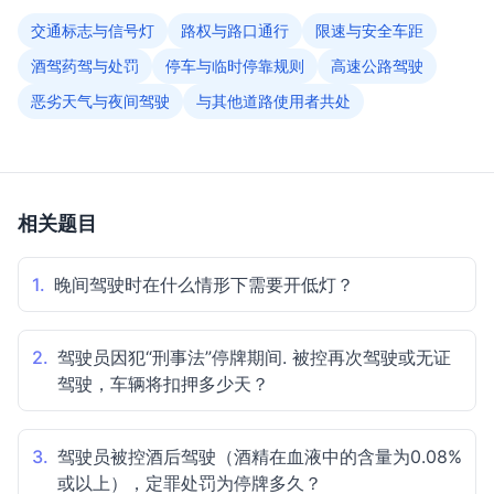
交通标志与信号灯
路权与路口通行
限速与安全车距
酒驾药驾与处罚
停车与临时停靠规则
高速公路驾驶
恶劣天气与夜间驾驶
与其他道路使用者共处
相关题目
1.
晚间驾驶时在什么情形下需要开低灯？
2.
驾驶员因犯“刑事法”停牌期间. 被控再次驾驶或无证
驾驶，车辆将扣押多少天？
3.
驾驶员被控酒后驾驶（酒精在血液中的含量为0.08%
或以上），定罪处罚为停牌多久？