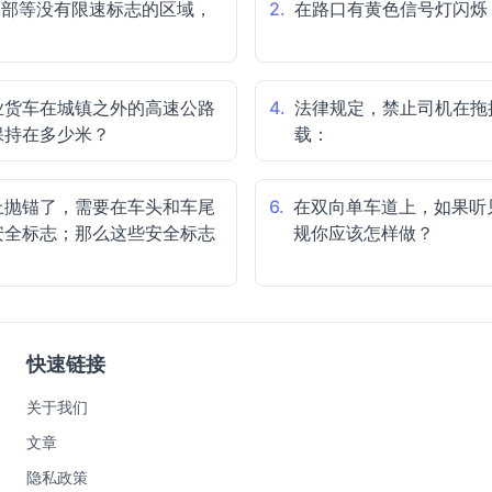
合部等没有限速标志的区域，
2.
在路口有黄色信号灯闪烁
业货车在城镇之外的高速公路
4.
法律规定，禁止司机在拖
保持在多少米？
载：
上抛锚了，需要在车头和车尾
6.
在双向单车道上，如果听
安全标志；那么这些安全标志
规你应该怎样做？
快速链接
关于我们
文章
隐私政策