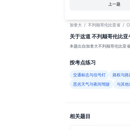
上一题
加拿大
/
不列颠哥伦比亚省
/
C
关于这道 不列颠哥伦比亚省C
本题出自加拿大不列颠哥伦比亚省（
按考点练习
交通标志与信号灯
路权与路
恶劣天气与夜间驾驶
与其他
相关题目