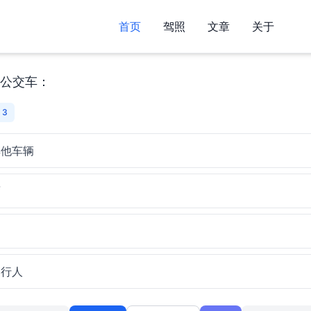
首页
驾照
文章
关于
公交车：
 3
其他车辆
面
的行人