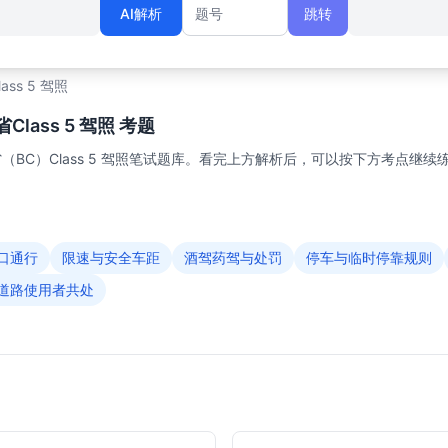
AI解析
跳转
题号
lass 5 驾照
lass 5 驾照 考题
BC）Class 5 驾照笔试题库。看完上方解析后，可以按下方考点继续
口通行
限速与安全车距
酒驾药驾与处罚
停车与临时停靠规则
道路使用者共处