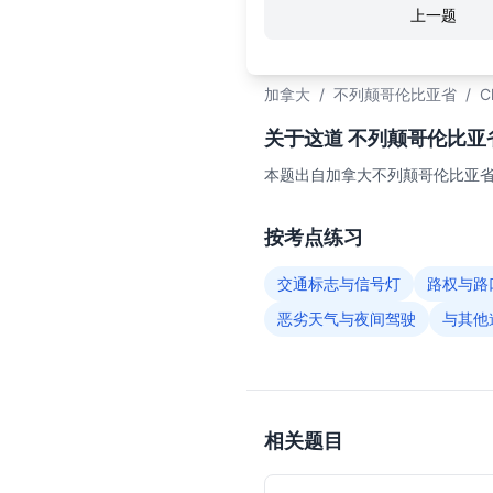
上一题
加拿大
/
不列颠哥伦比亚省
/
C
关于这道 不列颠哥伦比亚省C
本题出自加拿大不列颠哥伦比亚省（
按考点练习
交通标志与信号灯
路权与路
恶劣天气与夜间驾驶
与其他
相关题目