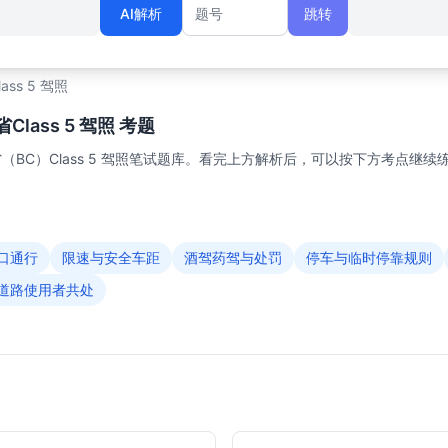
AI解析
跳转
题号
lass 5 驾照
lass 5 驾照 考题
BC）Class 5 驾照笔试题库。看完上方解析后，可以按下方考点继续
口通行
限速与安全车距
酒驾药驾与处罚
停车与临时停靠规则
道路使用者共处