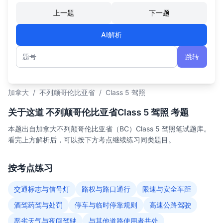
上一题
下一题
AI解析
跳转
题号
加拿大
/
不列颠哥伦比亚省
/
Class 5 驾照
关于这道 不列颠哥伦比亚省Class 5 驾照 考题
本题出自加拿大不列颠哥伦比亚省（BC）Class 5 驾照笔试题库。
看完上方解析后，可以按下方考点继续练习同类题目。
按考点练习
交通标志与信号灯
路权与路口通行
限速与安全车距
酒驾药驾与处罚
停车与临时停靠规则
高速公路驾驶
恶劣天气与夜间驾驶
与其他道路使用者共处