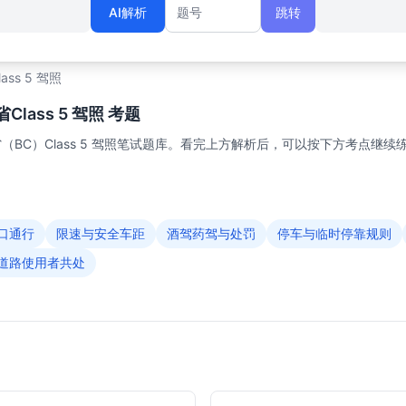
AI解析
跳转
题号
lass 5 驾照
lass 5 驾照 考题
BC）Class 5 驾照笔试题库。看完上方解析后，可以按下方考点继续
口通行
限速与安全车距
酒驾药驾与处罚
停车与临时停靠规则
道路使用者共处