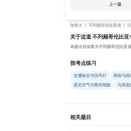
上一题
加拿大
/
不列颠哥伦比亚省
/
C
关于这道 不列颠哥伦比亚省C
本题出自加拿大不列颠哥伦比亚省（
按考点练习
交通标志与信号灯
路权与路
恶劣天气与夜间驾驶
与其他
相关题目