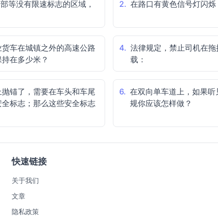
合部等没有限速标志的区域，
2.
在路口有黄色信号灯闪烁
业货车在城镇之外的高速公路
4.
法律规定，禁止司机在拖
保持在多少米？
载：
上抛锚了，需要在车头和车尾
6.
在双向单车道上，如果听
安全标志；那么这些安全标志
规你应该怎样做？
快速链接
关于我们
文章
隐私政策