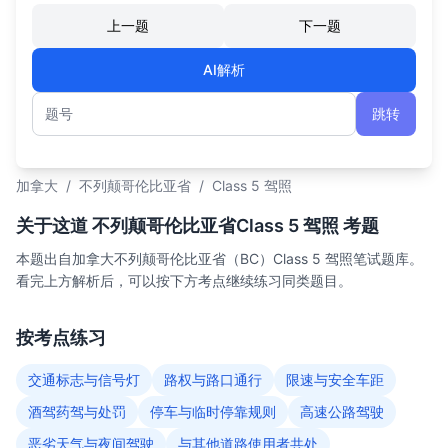
上一题
下一题
AI解析
跳转
题号
加拿大
/
不列颠哥伦比亚省
/
Class 5 驾照
关于这道 不列颠哥伦比亚省Class 5 驾照 考题
本题出自加拿大不列颠哥伦比亚省（BC）Class 5 驾照笔试题库。
看完上方解析后，可以按下方考点继续练习同类题目。
按考点练习
交通标志与信号灯
路权与路口通行
限速与安全车距
酒驾药驾与处罚
停车与临时停靠规则
高速公路驾驶
恶劣天气与夜间驾驶
与其他道路使用者共处