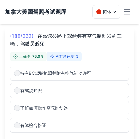
加拿大美国驾照考试题库
简体
Toggl
(188/362)
在高速公路上驾驶装有空气制动器的车
辆，驾驶员必须
正确率: 78.6%
AI难度评测: 3
持有BC驾驶执照并附有空气制动许可
有驾驶知识
了解如何操作空气制动器
有体检合格证