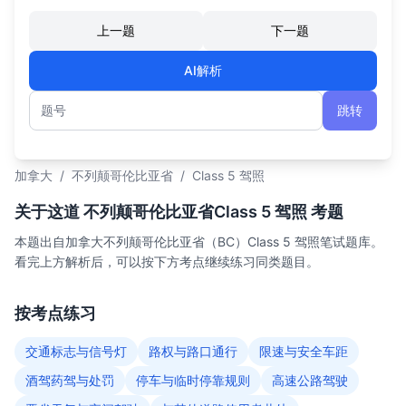
上一题
下一题
AI解析
跳转
题号
加拿大
/
不列颠哥伦比亚省
/
Class 5 驾照
关于这道 不列颠哥伦比亚省Class 5 驾照 考题
本题出自加拿大不列颠哥伦比亚省（BC）Class 5 驾照笔试题库。
看完上方解析后，可以按下方考点继续练习同类题目。
按考点练习
交通标志与信号灯
路权与路口通行
限速与安全车距
酒驾药驾与处罚
停车与临时停靠规则
高速公路驾驶